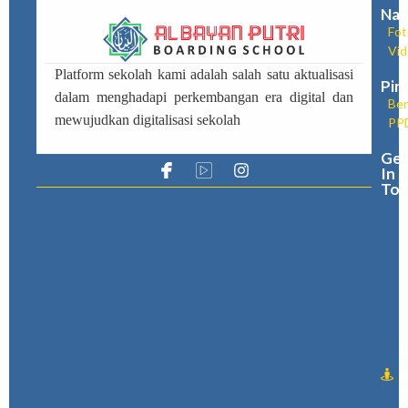
Nav
Fot
Vi
Platform sekolah kami adalah salah satu aktualisasi
Pin
dalam menghadapi perkembangan era digital dan
Ber
mewujudkan digitalisasi sekolah
PP
Ge
In
Tou
J
S
N
k