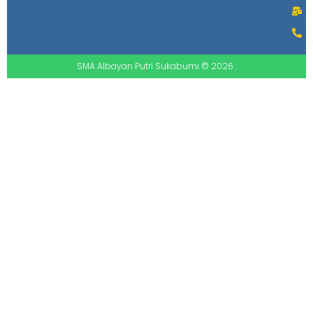
s
(
6
SMA Albayan Putri Sukabumi © 2026 .