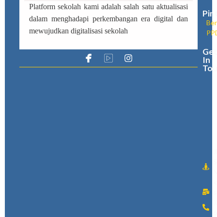
Platform sekolah kami adalah salah satu aktualisasi
Pin
dalam menghadapi perkembangan era digital dan
Ber
mewujudkan digitalisasi sekolah
PP
Ge
In
Tou
J
S
N
k
s
(
6