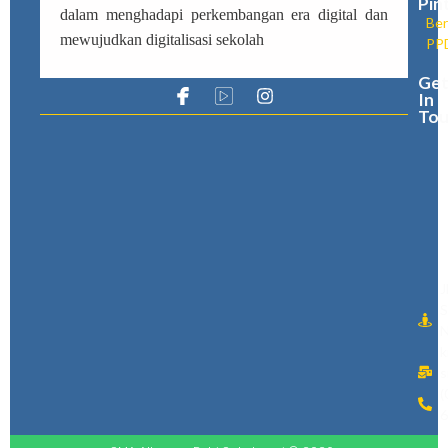
Pin
dalam menghadapi perkembangan era digital dan
Ber
mewujudkan digitalisasi sekolah
PP
Ge
In
Tou
J
S
N
k
s
(
6